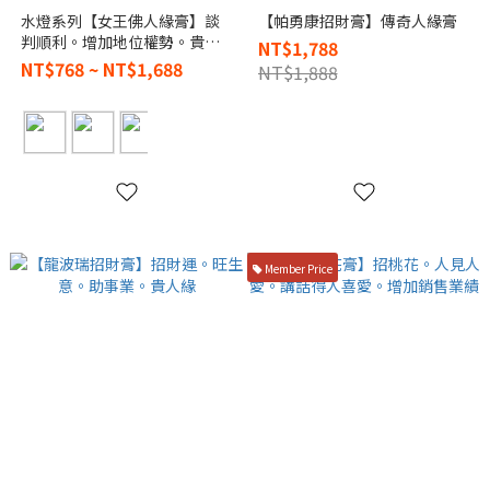
水燈系列【女王佛人緣膏】談
【帕勇康招財膏】傳奇人緣膏
判順利。增加地位權勢。貴人
NT$1,788
好運
NT$768 ~ NT$1,688
NT$1,888
Member Price