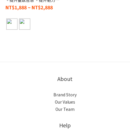
。提升靈感智慧 。提升魅力桃
花 。處處貴人幫助
NT$1,888 ~ NT$2,888
About
Brand Story
Our Values
Our Team
Help