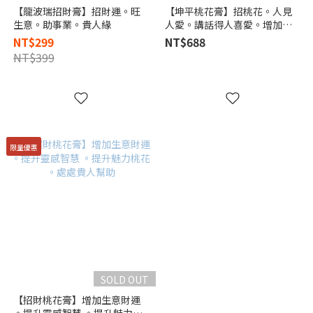
【龍波瑞招財膏】招財運。旺
【坤平桃花膏】招桃花。人見
生意。助事業。貴人緣
人愛。講話得人喜愛。增加銷
售業績
NT$299
NT$688
NT$399
限量優惠
SOLD OUT
【招財桃花膏】增加生意財運