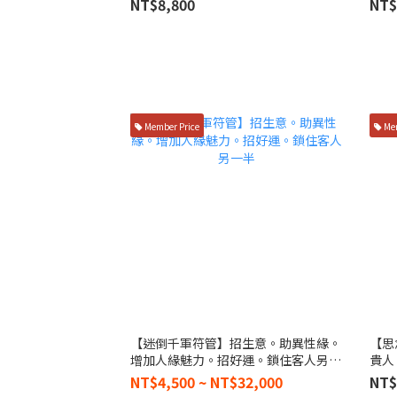
NT$8,800
NT$
Member Price
Mem
【迷倒千軍符管】招生意。助異性緣。
【思
增加人緣魅力。招好運。鎖住客人另一
貴人
半
NT$4,500 ~ NT$32,000
NT$