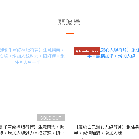
龍波樂
Member Price
SOLD OUT
倒千軍終極版符管】生意興榮。助
【屬於自己鎖心人緣符片】鎖住
緣。增加人緣魅力。招好運。鎖住
半。感情加溫。增加人緣
另一半