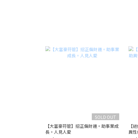
SOLD OUT
【大富豪符管】招正偏財運。助事業成
【迷
長。人見人愛
異性
客人