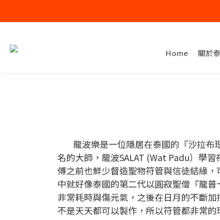
Home
關於
龍波樂是一位隱居在泰國的『沙拉布理』
名的大師，龍波SALAT (Wat Pa
傅之前也鮮少督造聖物符管與信徒結緣，
中就好像泰國的第二代以圓寂聖僧『龍普
非常耗時與傷元氣，之後在日月的不斷加
不是天天都可以製作，所以符管都非常的