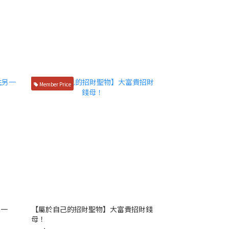
Member Price
另一
【屬於自己的招財聖物】大富貴招財錢
母！