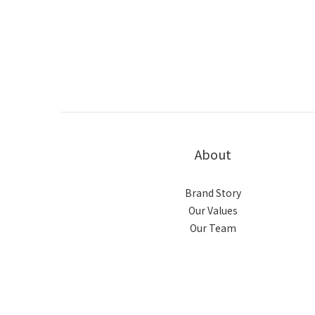
About
Brand Story
Our Values
Our Team