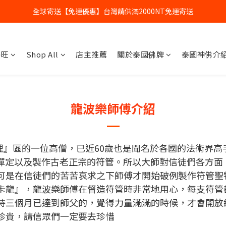
全球寄送【免運優惠】台灣請供滿2000NT免運寄送
全球寄送【免運優惠】台灣請供滿2000NT免運寄送
【加入會員】立即享有會員優惠價
泰旺
Shop All
店主推薦
關於泰國佛牌
泰國神佛介
全球寄送【免運優惠】台灣請供滿2000NT免運寄送
龍波樂師傅介紹
區的一位高僧，已近60歲也是聞名於各國的法術界高
du）學習禪定以及製作古老正宗的符管。所以大師對信徒們各
可是在信徒們的苦苦哀求之下師傅才開始破例製作符管聖
卡龍』，龍波樂師傅在督造符管時非常地用心，每支符管
持三個月已達到師父的，覺得力量滿滿的時候，才會開放
珍貴，請信眾們一定要去珍惜