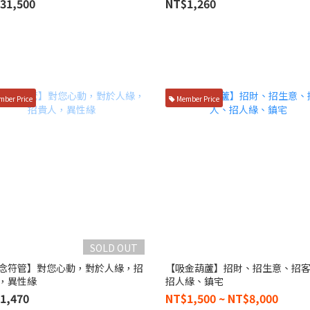
31,500
NT$1,260
ber Price
Member Price
SOLD OUT
念符管】對您心動，對於人緣，招
【吸金葫蘆】招財、招生意、招
，異性緣
招人緣、鎮宅
1,470
NT$1,500 ~ NT$8,000