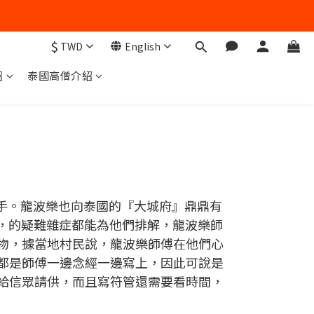
$
TWD
English
紹
泰國高僧介紹
手。龍波樂也向泰國的『大城府』鼎鼎有
方面，的疑難雜症都能為他們排解，龍波樂師
物，據當地村民說，龍波樂師傅在他們心
都是師傅一邊念經一邊寫上，因此可說是
給信眾請供，而且寫符管還需要看時間，