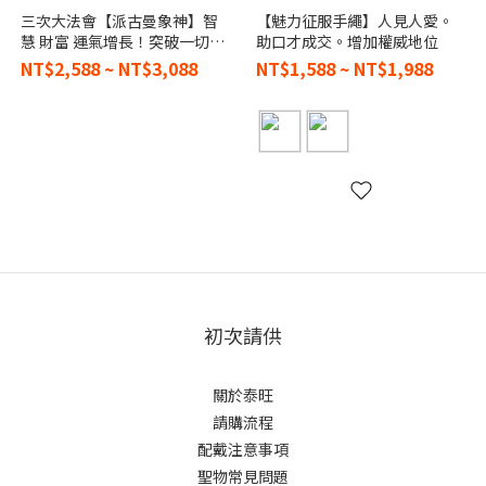
三次大法會【派古曼象神】智
【魅力征服手繩】人見人愛。
慧 財富 運氣增長！突破一切困
助口才成交。增加權威地位
境
NT$2,588 ~ NT$3,088
NT$1,588 ~ NT$1,988
初次請供
關於泰旺
請購流程
配戴注意事項
聖物常見問題