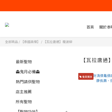
首頁
關於泰
全部商品
/
【泰國高僧】
/
【瓦拉唐通】龍波柳
【瓦拉唐通
最新聖物
👻鬼月必備👻
會員獨享
熱門請供聖物
店主推薦
所有聖物
【聖物功效】