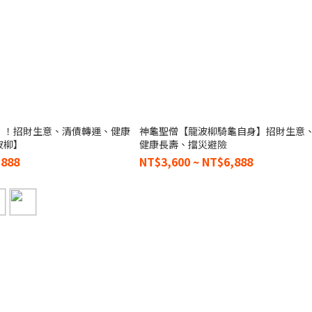
】！招財生意、清債轉運、健康
神龜聖僧【龍波柳騎龜自身】招財生意
波柳】
健康長壽、擋災避險
,888
NT$3,600 ~ NT$6,888