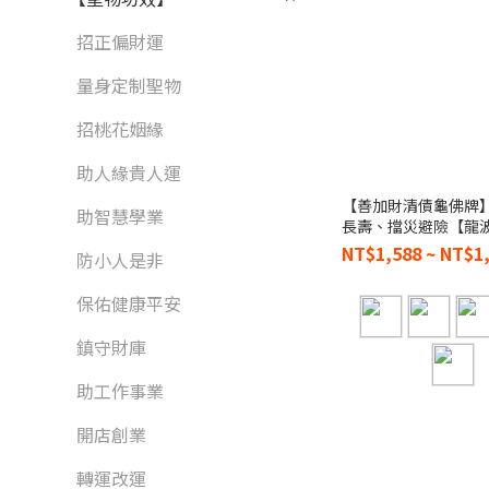
招正偏財運
量身定制聖物
招桃花姻緣
助人緣貴人運
【善加財清債龜佛牌
助智慧學業
長壽、擋災避險【龍
NT$1,588 ~ NT$1
防小人是非
保佑健康平安
鎮守財庫
助工作事業
開店創業
轉運改運