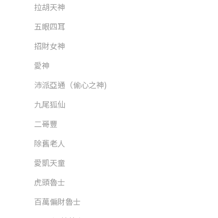
拉胡天神
五眼四耳
招財女神
愛神
沛派亞通（偷心之神)
九尾狐仙
二哥豐
除舊老人
愛凱天童
虎頭魯士
百萬偏財魯士