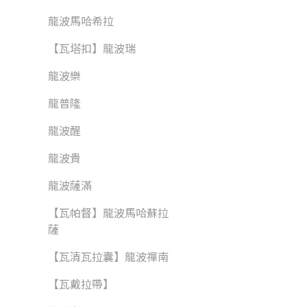
龍波馬哈希拉
【瓦塔扣】龍波瑞
龍波樂
龍普隆
龍波醒
龍波貴
龍波薩滿
【瓦帕督】龍波馬哈蘇拉
薩
【瓦清瓦拉囊】龍波禪南
【瓦戴拉帶】