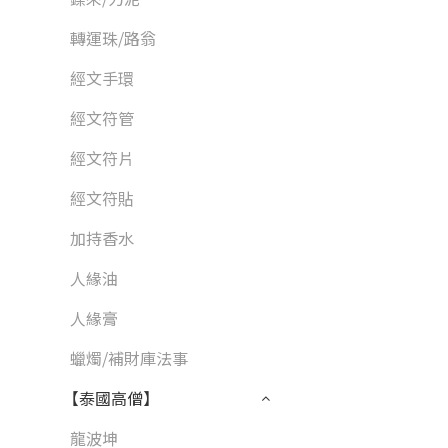
轉運珠/路翁
經文手環
經文符管
經文符片
經文符貼
加持香水
人緣油
人緣膏
蠟燭/補財庫法事
【泰國高僧】
龍波坤