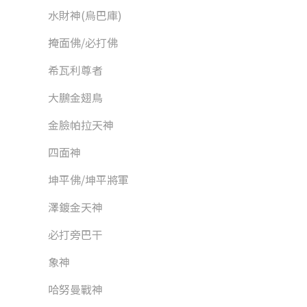
水財神(烏巴庫)
掩面佛/必打佛
希瓦利尊者
大鵬金翅鳥
金臉帕拉天神
四面神
坤平佛/坤平將軍
澤鍍金天神
必打旁巴干
象神
哈努曼戰神