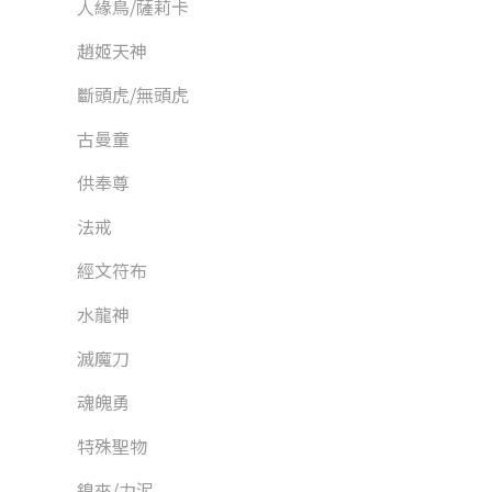
人緣鳥/薩莉卡
趙姬天神
斷頭虎/無頭虎
古曼童
供奉尊
法戒
經文符布
水龍神
滅魔刀
魂魄勇
特殊聖物
鎳來/力泥