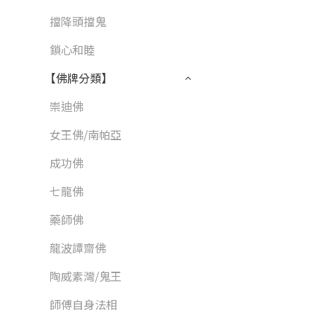
擋降頭擋鬼
鎖心和睦
【佛牌分類】
崇迪佛
女王佛/南帕亞
成功佛
七龍佛
藥師佛
龍波譚齋佛
陶威素灣/鬼王
師傅自身法相