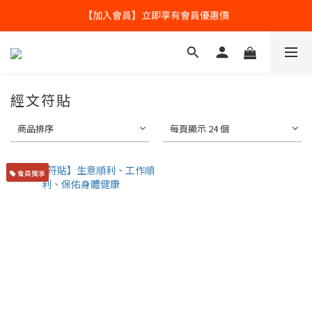
【加入會員】立即享有會員優惠價
全球寄送【免運優惠】台灣請供滿2000NT免運寄送
全球寄送【免運優惠】台灣請供滿2000NT免運寄送
經文符貼
商品排序
每頁顯示 24 個
會員獨享