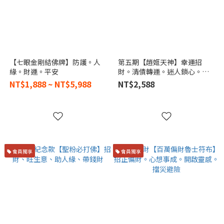
【七眼金剛結佛牌】防護。人
第五期【趙姬天神】幸運招
緣。財運。平安
財。清債轉運。迷人鎖心。桃
花滿滿【索智天人】
NT$1,888 ~ NT$5,988
NT$2,588
會員獨享
會員獨享