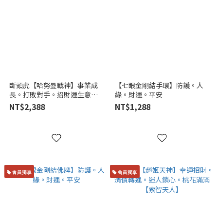
斷頭虎【哈努曼戰神】事業成
【七眼金剛結手環】防護。人
長。打敗對手。招財運生意。
緣。財運。平安
擋災避邪
NT$2,388
NT$1,288
會員獨享
會員獨享