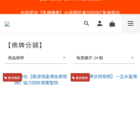
全球寄送【免運優惠】台灣請供滿2000NT免運寄送
全球寄送【免運優惠】台灣請供滿2000NT免運寄送
【加入會員】立即享有會員優惠價
全球寄送【免運優惠】台灣請供滿2000NT免運寄送
【佛牌分類】
商品排序
每頁顯示 24 個
會員獨享
會員獨享