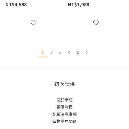
NT$4,588
NT$1,988
1
2
3
4
5
初次請供
關於泰旺
請購流程
配戴注意事項
聖物常見問題