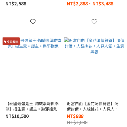
人好運
NT$2,588
NT$2,888 ~ NT$3,488
會員獨享
【泰國最強鬼王-陶威素灣供奉
財富自由【金花清債符管】清
尊】招生意。護主。避邪擋鬼
債討債。人緣桃花。人見人
愛。生意興容
NT$10,500
NT$888
NT$1,088