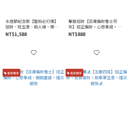
水燈節紀念款【聖粉必打佛】
擊鼓招財【百萬偏財魯士符
招財、旺生意、助人緣、帶錢
布】招正偏財。心想事成。開
財
啟靈感。擋災避險
NT$1,588
NT$888
會員獨享
會員獨享