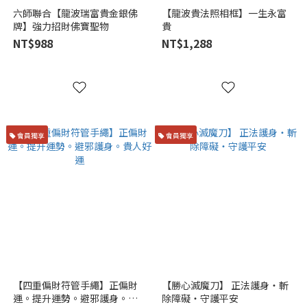
六師聯合【龍波瑞富貴金銀佛
【龍波貴法照相框】一生永富
牌】強力招財佛寶聖物
貴
NT$988
NT$1,288
會員獨享
會員獨享
【四重偏財符管手繩】正偏財
【勝心滅魔刀】 正法護身・斬
運。提升運勢。避邪護身。貴
除障礙・守護平安