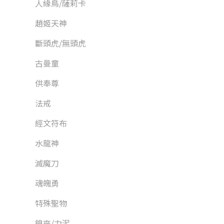
人緣鳥/薩莉卡
趙姬天神
斷頭虎/無頭虎
古曼童
供奉尊
法戒
經文符布
水龍神
滅魔刀
魂魄勇
特殊聖物
鎳來/力泥