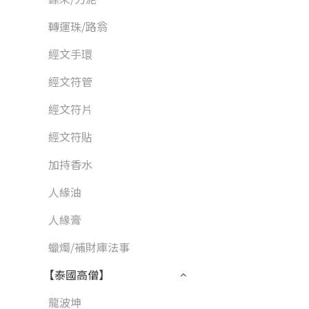
轉運珠/路翁
經文手環
經文符管
經文符片
經文符貼
加持香水
人緣油
人緣膏
蠟燭/補財庫法事
【泰國高僧】
龍波坤