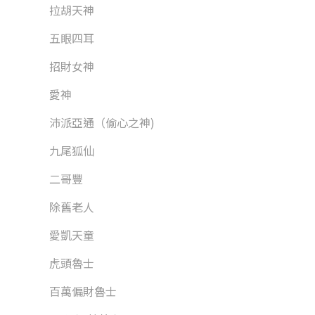
拉胡天神
五眼四耳
招財女神
愛神
沛派亞通（偷心之神)
九尾狐仙
二哥豐
除舊老人
愛凱天童
虎頭魯士
百萬偏財魯士