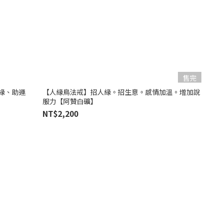
售完
緣、助運
【人緣鳥法戒】招人緣。招生意。感情加溫。增加說
服力【阿贊白礦】
NT$2,200