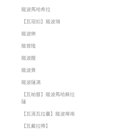
龍波馬哈希拉
【瓦塔扣】龍波瑞
龍波樂
龍普隆
龍波醒
龍波貴
龍波薩滿
【瓦帕督】龍波馬哈蘇拉
薩
【瓦清瓦拉囊】龍波禪南
【瓦戴拉帶】