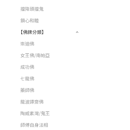
擋降頭擋鬼
鎖心和睦
【佛牌分類】
崇迪佛
女王佛/南帕亞
成功佛
七龍佛
藥師佛
龍波譚齋佛
陶威素灣/鬼王
師傅自身法相