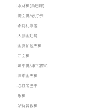
水財神(烏巴庫)
掩面佛/必打佛
希瓦利尊者
大鵬金翅鳥
金臉帕拉天神
四面神
坤平佛/坤平將軍
澤鍍金天神
必打旁巴干
象神
哈努曼戰神