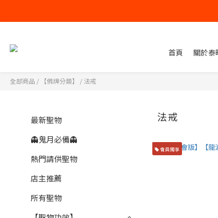
首頁
關於泰
全部商品
/
【佛牌分類】
/
法戒
法戒
最新聖物
👻鬼月必備👻
會員獨享
熱門請供聖物
店主推薦
所有聖物
【聖物功效】