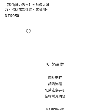
【狐仙魅力香水】增加個人魅
力。招桃花異性緣。感情加
溫。招生意客人
NT$950
初次請供
關於泰旺
請購流程
配戴注意事項
聖物常見問題
顧客服務