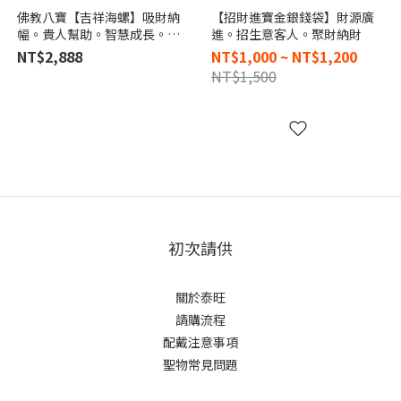
佛教八寶【吉祥海螺】吸財納
【招財進寶金銀錢袋】財源廣
幅。貴人幫助。智慧成長。消
進。招生意客人。聚財納財
除惡業
NT$2,888
NT$1,000 ~ NT$1,200
NT$1,500
初次請供
關於泰旺
請購流程
配戴注意事項
聖物常見問題