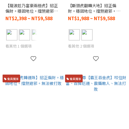
【龍波趁乃富豪兩極虎】招正
【斷頭虎翻轉大地】招正偏
偏財。穩固地位。擋煞避邪。
財。穩固地位。擋煞避邪。無
無法被打敗
法被打敗
NT$2,398 ~ NT$9,588
NT$1,988 ~ NT$9,588
看其他 1 個選項
看其他 2 個選項
會員獨享
會員獨享