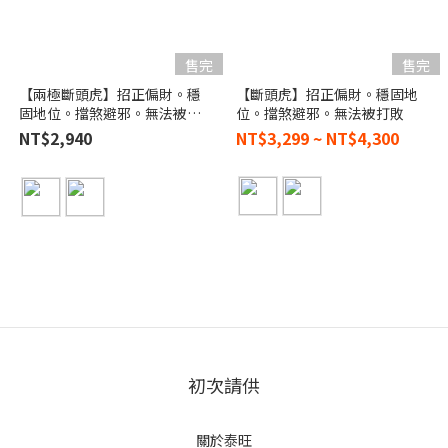
售完
售完
【兩極斷頭虎】招正偏財。穩
【斷頭虎】招正偏財。穩固地
固地位。擋煞避邪。無法被打
位。擋煞避邪。無法被打敗
敗
NT$2,940
NT$3,299 ~ NT$4,300
初次請供
關於泰旺