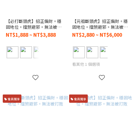
【必打斷頭虎】招正偏財。穩
【元祖斷頭虎】招正偏財。穩
固地位。擋煞避邪。無法被打
固地位。擋煞避邪。無法被打
敗
敗
NT$1,888 ~ NT$3,888
NT$2,880 ~ NT$6,000
看其他 1 個選項
會員獨享
會員獨享