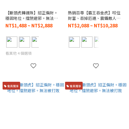
【斷頭虎轉運珠】招正偏財。
熱銷百尊【霸王吞金虎】咬住
穩固地位。擋煞避邪。無法被
財富、吞掉厄運、震懾敵人、
打敗
無法打敗
NT$1,488 ~ NT$2,888
NT$2,088 ~ NT$10,288
看其他 4 個選項
會員獨享
會員獨享