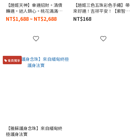
【趙姬天神】幸運招財。清債
【趙姬三色五珠彩色手繩】帶
轉運。迷人鎖心。桃花滿滿
來好運！吉祥平安！【索智天
【索智天人】
人】
NT$1,688 ~ NT$2,688
NT$168
會員獨享
【雅蘇護身念珠】來自緬甸終
極護身法寶