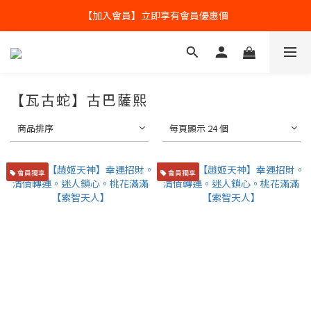
【加入會員】立即享有會員優惠價
全球寄送【免運優惠】台灣請供滿2000NT免運寄送
全球寄送【免運優惠】台灣請供滿2000NT免運寄送
【瓦古蛇】古巴薩熙
商品排序
每頁顯示 24 個
會員獨享
會員獨享