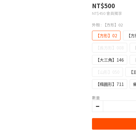
NT$500
NT$450
會員獨享
外殼
: 【方形】02
【方形】02
【方
【長方形】008
【大三角】146
【山形】050
【五
【橢圓形】711
數量