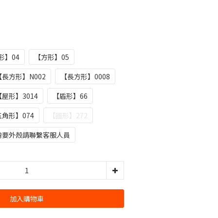
形】04
【方形】05
【長方形】N002
【長方形】0008
【屋形】3014
【盾形】66
角形】074
【圓形】272
需要外殼請聯繫客服人員
加入購物車