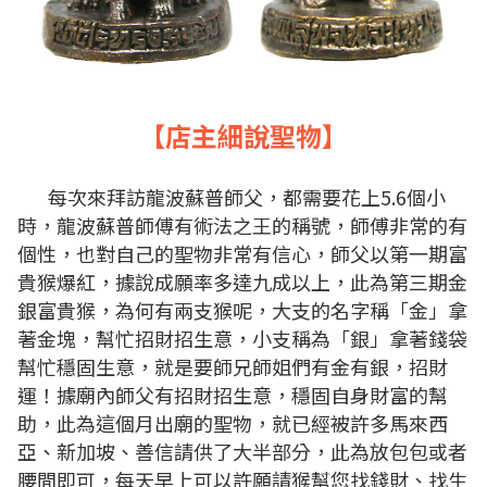
【店主細說聖物】
每次來拜訪龍波蘇普師父，都需要花上5.6個小
時，龍波蘇普師傅有術法之王的稱號，師傅非常的有
個性，也對自己的聖物非常有信心，師父以第一期富
貴猴爆紅，據說成願率多達九成以上，此為第三期金
銀富貴猴，為何有兩支猴呢，大支的名字稱「金」拿
著金塊，幫忙招財招生意，小支稱為「銀」拿著錢袋
幫忙穩固生意，就是要師兄師姐們有金有銀，招財
運！據廟內師父有招財招生意，穩固自身財富的幫
助，此為這個月出廟的聖物，就已經被許多馬來西
亞、新加坡、善信請供了大半部分，此為放包包或者
腰間即可，每天早上可以許願請猴幫您找錢財、找生