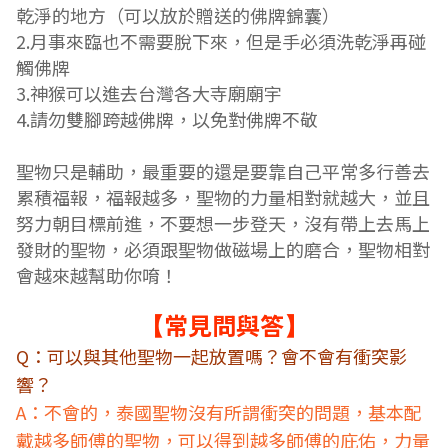
乾淨的地方（可以放於贈送的佛牌錦囊）
2.
月事來臨也不需要脫下來，但是手必須洗乾淨再碰
觸佛牌
3.神猴
可以進去台灣各大寺廟廟宇
4.
請勿雙腳跨越佛牌，以免對佛牌不敬
聖物只是輔助，最重要的還是要靠自己平常多行善去
累積福報，福報越多，聖物的力量相對就越大，並且
努力朝目標前進，不要想一步登天，沒有帶上去馬上
發財的聖物，必須跟聖物做磁場上的磨合，聖物相對
會越來越幫助你唷！
常見問與答
【
】
Q：可以與其他聖物一起放置嗎？會不會有衝突影
響？
A：不會的，泰國聖物沒有所謂衝突的問題，基本配
戴越多師傅的聖物，可以得到越多師傅的庇佑，力量