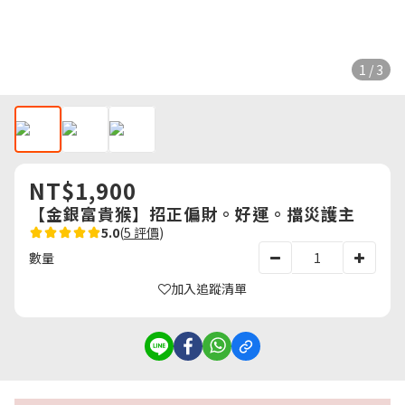
1 / 3
NT$1,900
【金銀富貴猴】招正偏財。好運。擋災護主
5.0
(
5 評價
)
數量
加入追蹤清單