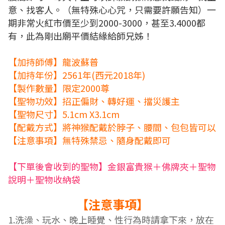
意、找客人。（無特殊心心咒，只需要許願告知）一
期非常火紅市價至少到2000-3000，甚至3.4000都
有，此為剛出廟平價結緣給師兄姊！
【加持師傅】龍波蘇普
【加持年份】2561年(西元2018年)
【製作數量】限定2000尊
【聖物功效】招正偏財、轉好運、擋災護主
【聖物尺寸】5.1cm X3.1cm
【配戴方式】將神猴配戴於脖子、腰間、包包皆可以
【注意事項】無特殊禁忌、隨身配戴即可
【下單後會收到的聖物】金銀富貴猴＋佛牌夾＋聖物
說明＋聖物收納袋
【注意事項】
1.
洗澡、玩水、晚上睡覺、性行為時請拿下來，放在