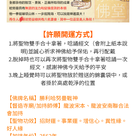
【許願開運方式】
1.將聖物雙手合十拿著，唸誦經文（會附上紙本說
明)並誠心祈求神佛給予保佑，再行配戴
2.脫掉時也可以再次
將聖物雙手合十拿著
唸誦一次
經文，感謝神佛今天給予的平安
3.晚上睡覺時可以將聖物放於贈送的錦囊袋中，或
者掛於高處乾淨的位置
【佛牌名稱】勝利哈努曼戰神
【督造寺廟/加持師傅】龍波宋本、龍波安南聯合法
會加持
【聖物功效】招財運。事業運。增信心。異性緣。
好人緣
【加持年份】2562年