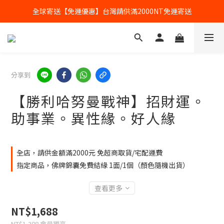
全球寄送【免運優惠】台灣請供滿2000NT免運寄送
全球寄送【免運優惠】台灣請供滿2000NT免運寄送
【加入會員】立即享有會員優惠價
全球寄送【免運優惠】台灣請供滿2000NT免運寄送
分享到
【勝利哈努曼戰神】招財運。
助事業。異性緣。好人緣
全店，請供金額滿2000元 免超商取貨/宅配運費
指定商品，佛牌錦囊免費結緣 1面/1個（顏色隨機出貨）
查看更多
NT$1,688
NT$1,388
會員獨享