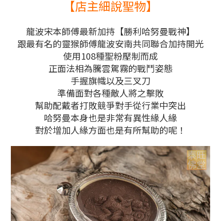
【店主細說聖物】
龍波宋本師傅最新加持【勝利哈努曼戰神】
跟最有名的靈猴師傅龍波安南共同聯合加持開光
使用108種聖粉壓制而成
正面法相為騰雲駕霧的戰鬥姿態
手握旗幟以及三叉刀
準備面對各種敵人將之擊敗
幫助配戴者打敗競爭對手從行業中突出
哈努曼本身也是非常有異性緣人緣
對於增加人緣方面也是有所幫助的呢！