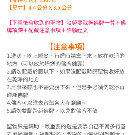
【尺寸】4.4 公分 X 3.5 公分
【下單後會收到的聖物】哈努曼戰神佛牌一尊＋佛
牌項鍊＋配戴注意事項＋許願經文
【注意事項】
1.
洗澡、晚上睡覺、行房時請拿下來，放在乾淨的
地方（可以放於贈送的佛牌錦囊）
2.
請勿配戴於腰以下，如果沒配戴時請聖物收好放
在乾淨的地方
3.
月事來臨也不需要脫下來，但是手必須洗乾淨再
碰觸佛牌
4.
佛牌可以進去台灣各大寺廟廟宇
5.
請勿雙腳跨越佛牌，以免對佛牌不敬
聖物只是輔助，最重要的還是要靠自己平常多行善
去累積福報，福報越多，聖物的力量相對就越大，