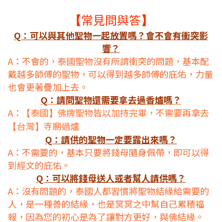
常見問與答
【
】
Q：可以與其他聖物一起放置嗎？會不會有衝突影
響？
A：不會的，泰國聖物沒有所謂衝突的問題，基本配
戴越多師傅的聖物，可以得到越多師傅的庇佑，力量
也會更著疊加上去。
Q：請問聖物還需要拿去過香爐嗎？
A：
泰國
佛牌聖物皆以加持完畢，不需要再拿去
【
】
台灣
寺廟過爐
【
】
Q：請供的聖物一定要露出來嗎？
A：不需要的，基本只要將錢母隨身佩帶，即可以得
到經文的庇佑。
Q：可以將錢母送人或者幫人請供嗎？
A：沒有問題的，泰國人都習慣將聖物結緣給需要的
人，是一種善的結緣，也是冥冥之中幫自己累積福
報，因為您的初心是為了讓對方更好，與佛結緣。