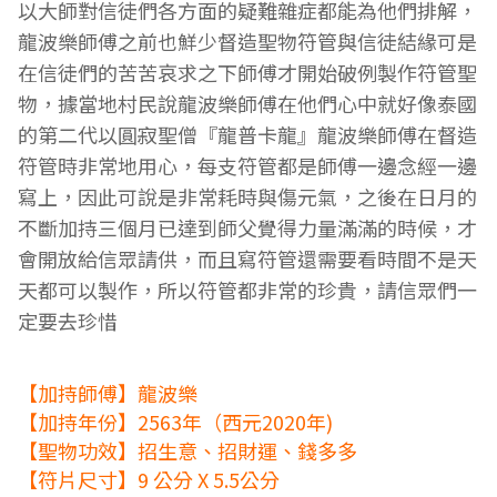
以大師對信徒們各方面
的疑難雜症都能為他們排解，
龍波樂師傅之前也鮮少督造聖物符管與信徒結緣
可是
在信徒們的苦苦哀求之下師傅才開始破例製作符管聖
物，據當地村民說
龍波樂師傅在他們心中就好像泰國
的第二代以圓寂聖僧『龍普卡龍』
龍波樂師傅在督造
符管時非常地用心，每支符管都是師傅一邊念經一邊
寫上，
因此可說是非常耗時與傷元氣，之後在日月的
不斷加持三個月已達到師父
覺得力量滿滿的時候，才
會開放給信眾請供，而且寫符管還需要看時間
不是天
天都可以製作，所以符管都非常的珍貴，請信眾們一
定要去珍惜
【加持師傅】龍波樂
【加持年份】2563年（西元2020年)
【聖物功效】招生意、招財運、錢多多
【符片尺寸】9 公分 X 5.5公分