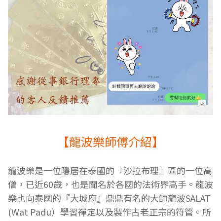
【龍波樂師傅介紹】
龍波樂是一位隱居在泰國的『沙拉布理』區的一位高
僧，已近60歲，
也是聞名於各國的法術界高手。龍波
樂也向泰國的『大城府』鼎鼎有名的大師
龍波SALAT
(Wat Padu）學習禪定以及製作古老正宗的符管。所