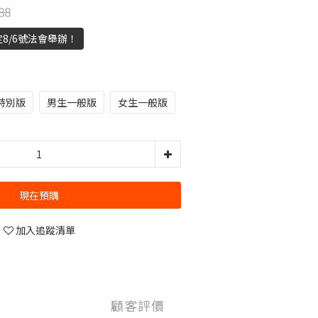
88
8/6號法會舉辦！
特別版
男生一般版
女生一般版
現在預購
加入追蹤清單
顧客評價