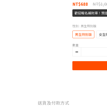
NT$1,0
NT$688
歡迎報名補財庫！預定
性別
: 男生特別版
男生特別版
女生
數量
送貨及付款方式