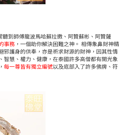
聽到師傅龍波馬哈蘇拉撒、阿贊蘇彬、阿贊薩
的事務
，一個助你解決困難之神。 相傳象鼻財神精
避邪護身的供奉，亦是祈求財源的財神，因其性情
、智慧、權力、健康，在泰國許多高僧都有開光象
，
每一尊皆有獨立編號
以及底部入了許多佛牌、符