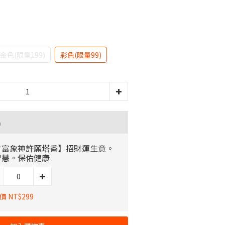
金色(限量199)
彩色(限量99)
品
財富象神許願塔香】招財運生意。
智慧。保佑健康
 NT$299