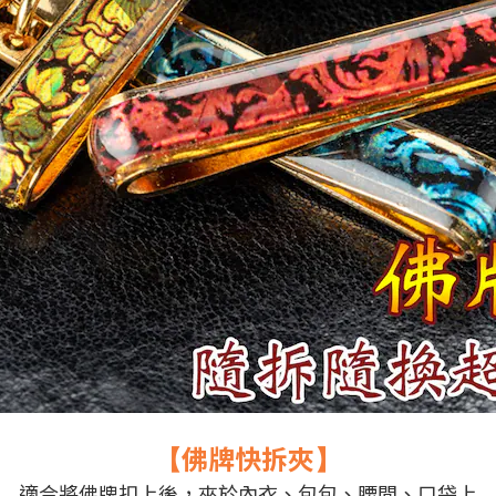
佛牌快拆夾
【
】
適合將佛牌扣上後，夾於內衣、包包、腰間、口袋上