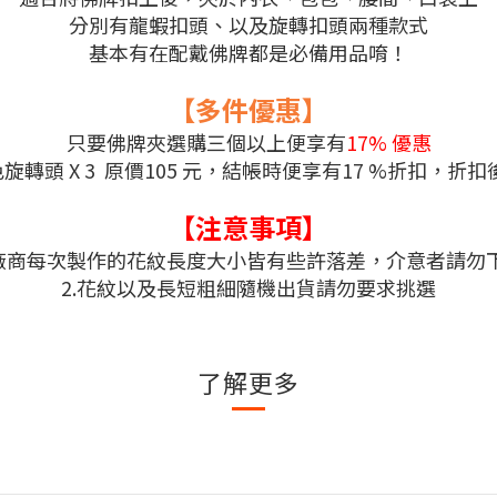
分別有龍蝦扣頭、以及旋轉扣頭兩種款式
基本有在配戴佛牌都是必備用品唷！
【多件優惠】
只要佛牌夾選購三個以上便享有
17% 優惠
色旋轉頭 X 3 原價105 元，結帳時便享有17 %折扣，折扣後
【注意事項】
.廠商每次製作的花紋長度大小皆有些許落差，介意者請勿
2.花紋以及長短粗細隨機出貨請勿要求挑選
了解更多