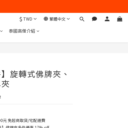
$
TWD
繁體中文
泰國高僧介紹
件】旋轉式佛牌夾、
牌夾
！
0元 免超商取貨/宅配運費
佛牌夾多件優惠 17% off