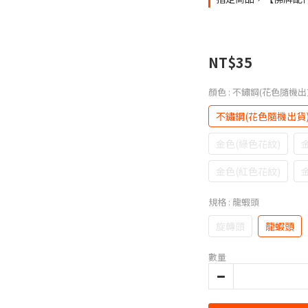
NT$35
顏色
: 不鏽鋼(花色隨機出
不鏽鋼(花色隨機出貨
金色(綠色花紋)
金色(紅色花紋)
規格
: 龍蝦頭
旋轉頭
龍蝦頭
數量