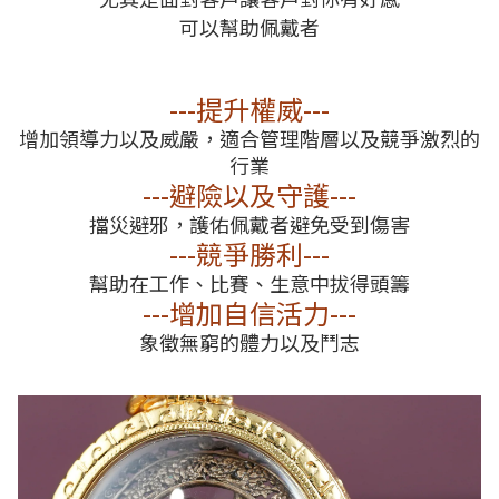
可以幫助佩戴者
---提升權威---
增加領導力以及威嚴，適合管理階層以及競爭激烈的
行業
---避險以及守護
---
擋災避邪，護佑佩戴者避免受到傷害
---
競爭勝利
---
幫助在工作、比賽、生意中拔得頭籌
---增加自信活力---
象徵無窮的體力以及鬥志