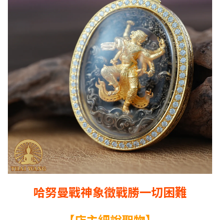
哈努曼戰神象徵戰勝一切困難
【店主細說聖物】