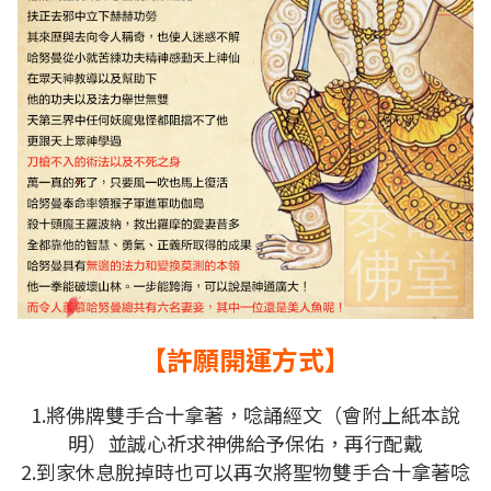
【許願開運方式】
1.將佛牌雙手合十拿著，唸誦經文（會附上紙本說
明）並誠心祈求神佛給予保佑，再行配戴
2.到家休息脫掉時也可以再次
將聖物雙手合十拿著
唸