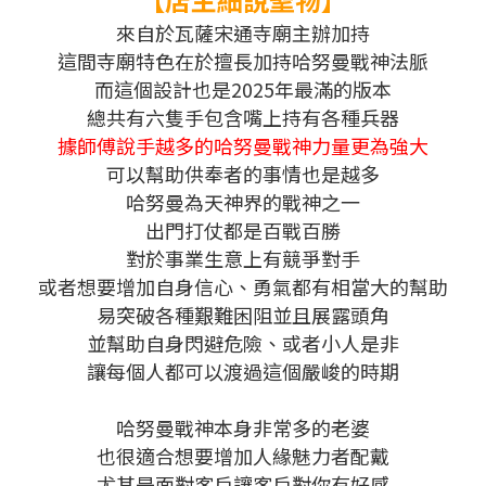
來自於瓦薩宋通寺廟主辦加持
這間寺廟特色在於擅長加持哈努曼戰神法脈
而這個設計也是2025年最滿的版本
總共有六隻手包含嘴上持有各種兵器
據師傅說手越多的哈努曼戰神力量更為強大
可以幫助供奉者的事情也是越多
哈努曼為天神界的戰神之一
出門打仗都是百戰百勝
對於事業生意上有競爭對手
或者想要增加自身信心、勇氣都有相當大的幫助
易突破各種艱難困阻並且展露頭角
並幫助自身閃避危險、或者小人是非
讓每個人都可以渡過這個嚴峻的時期
哈努曼戰神本身非常多的老婆
也很適合想要增加人緣魅力者配戴
尤其是面對客戶讓客戶對你有好感