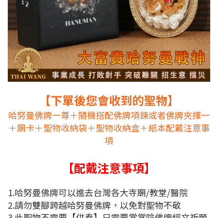
【下單後您會收到的聖物】
哈努曼佛牌一尊＋隨機搭配佛牌項鍊
或者佛牌夾擇一
＋廟卡＋聖物收納袋＋聖物收納盒＋紙本配戴注意事
項
【配戴注意事項】
1.哈努曼佛牌
可以進去台灣各大寺廟/教堂/醫院
2.
請勿雙腳跨越哈努曼佛牌，以免對聖物不敬
3.
此聖物不需要
【
供奉】只需要常常唸佛牌經文祈願