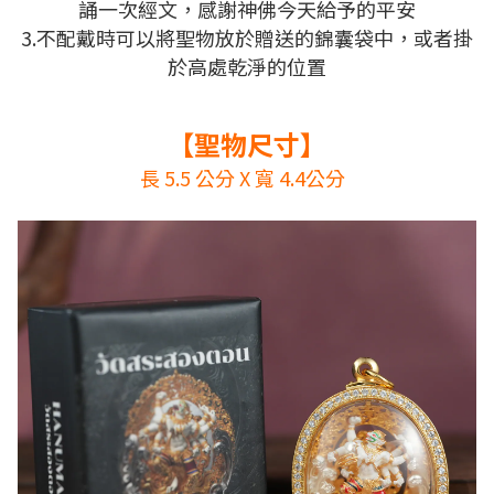
誦一次經文，感謝神佛今天給予的平安
3.不配戴時可以將聖物放於贈送的錦囊袋中，或者掛
於高處乾淨的位置
【聖物尺寸】
長 5.5 公分 X 寬 4.4公分