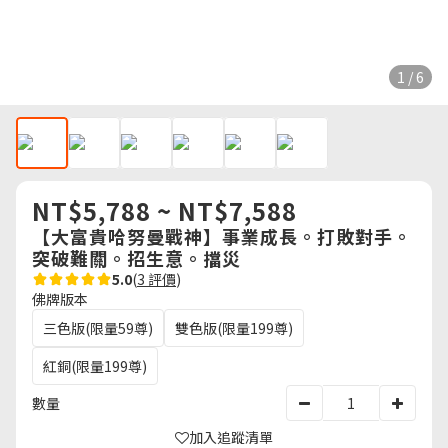
1 / 6
NT$5,788 ~ NT$7,588
【大富貴哈努曼戰神】事業成長。打敗對手。
突破難關。招生意。擋災
5.0
(
3 評價
)
佛牌版本
三色版(限量59尊)
雙色版(限量199尊)
紅銅(限量199尊)
數量
加入追蹤清單