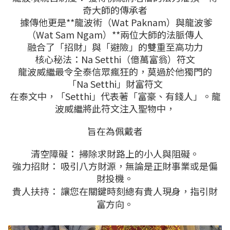
奇大師的傳承者
據傳他更是**龍波術（Wat Paknam）與龍波爹
（Wat Sam Ngam）**兩位大師的法脈傳人
融合了「招財」與「避險」的雙重至高功力
核心秘法：Na Setthi（億萬富翁）符文
龍波威繼最令全泰信眾瘋狂的，莫過於他獨門的
「Na Setthi」財富符文
在泰文中，「Setthi」代表著「富豪、有錢人」。
龍
波威繼
將此符文注入聖物中，
旨在為佩戴者
清空障礙： 掃除求財路上的小人與阻礙。
強力招財： 吸引八方財源，無論是正財事業或是偏
財投機。
貴人扶持：
讓您在關鍵時刻總有貴人現身，指引財
富方向。