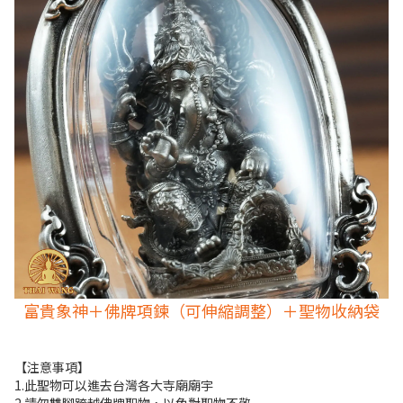
富貴象神＋佛牌項鍊（可伸縮調整）＋聖物收納袋
【注意事項】
1.此聖物
可以進去台灣各大寺廟廟宇
2.
請勿雙腳跨越佛牌聖物，以免對聖物不敬