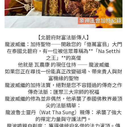
【北碧府財富法脈傳人】
龍波威繼：加持聖物——開啟您的「億萬富翁」大門
在泰國北碧府，有一位被信眾尊稱為**「Na Setthi
之王」**的高僧
他就是 瓦農康 的現任住持 —— 龍波威繼
如果您正在尋找一份能真正改變磁場、帶來貴人與財
富機緣的聖物
龍波威繼的加持法寶，絕對是您不容錯過的傳奇之作
傳奇法脈：匯聚三大宗師的祝福
龍波威繼的修為並非偶然，他承襲了泰國佛教界最頂
尖的法脈精華：
龍波魯士靈丹（Wat Tha Sung）親傳： 承襲了強大
的禪定力量與守護法門。
龍波噴親自剃度： 獲得佛統府名僧的法力灌頂。傳