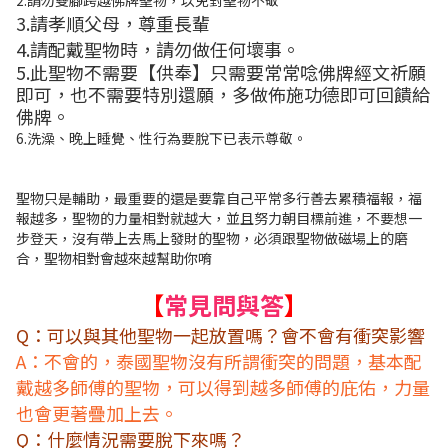
3.請孝順父母，尊重長輩
4.
請配戴聖物時，請勿做任何壞事
。
5.
此聖物不需要
【
供奉】只需要常常唸佛牌經文祈願
即可，也不需要特別還願，多做佈施功德即可回饋給
佛牌。
6.洗澡、晚上睡覺、性行為要脫下已表示尊敬。
聖物只是輔助，最重要的還是要靠自己平常多行善去累積福報，福
報越多，聖物的力量相對就越大，並且努力朝目標前進，不要想一
步登天，沒有帶上去馬上發財的聖物，必須跟聖物做磁場上的磨
合，聖物相對會越來越幫助你唷
【
常見問與答
】
Q：可以與其他聖物一起放置嗎？會不會有衝突影響
A：不會的，泰國聖物沒有所謂衝突的問題，基本配
戴越多師傅的聖物，可以得到越多師傅的庇佑，力量
也會更著疊加上去。
Q：什麼情況需要脫下來嗎？