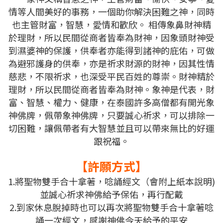
情等人間美好的事務，一個助你解決困難之神，同時
也主管財富，智慧，愛情和歡欣。 相傳象鼻財神精
於理財，所以民間從商者皆奉為財神，因象頭財神受
到濕婆神的保護，供奉者亦能得到諸神的庇佑，可做
為避邪護身的供奉，亦是祈求財源的財神，因其性情
慈悲，不限祈求，也深受平民百姓的尊崇。財神精於
理財，所以民間從商者皆奉為財神。
象神是代表，財
富、智慧、權力、健康，在泰國許多高僧都有開光象
神佛牌，佩帶象神佛牌，只要誠心祈求，可以排除一
切困難，讓佩帶者有大智慧並且可以帶來無比的好運
跟祝福。
【許願方式】
1.將聖物雙手合十拿著，唸誦經文（會附上紙本說明)
並誠心祈求神佛給予保佑，再行配戴
2.到家休息脫掉時也可以再次
將聖物雙手合十拿著
唸
誦一次經文，感謝神佛今天給予的平安