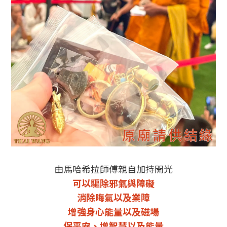
由馬哈希拉師傅親自加持開光
可以驅除邪氣與障礙
消除晦氣以及業障
增強身心能量以及磁場
保平安、增智慧以及能量