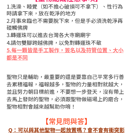
1.
洗澡、睡覺（如不擔心破損可不拿下）、性行為
時請拿下來，放在乾淨的地方
2.
月事來臨也不需要脫下來，但是手必須洗乾淨再
碰觸佛牌
3.轉運珠
可以進去台灣各大寺廟廟宇
4.
請勿雙腳跨越佛牌，以免對轉運珠不敬
5.每一顆皆是手工製作，簽名以及符管位置、大小
都是不同
聖物只是輔助，最重要的還是要靠自己平常多行善
去累積福報，福報越多，聖物的力量相對就越大，
並且努力朝目標前進，不要想一步登天，沒有帶上
去馬上發財的聖物，必須跟聖物做磁場上的磨合，
聖物相對會越來越幫助你唷！
【
常見問與答
】
Q：可以與其他聖物一起放置嗎？會不會有衝突影