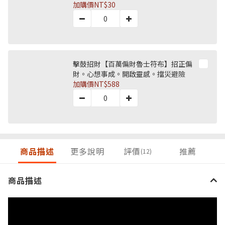
加購價
NT$30
擊鼓招財【百萬偏財魯士符布】招正偏
財。心想事成。開啟靈感。擋災避險
加購價
NT$588
商品描述
更多說明
評價
推薦
(12)
商品描述