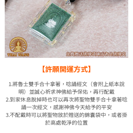
【許願開運方式】
1.將魯士雙手合十拿著，唸誦經文（會附上紙本說
明）並誠心祈求神佛給予保佑，再行配戴
2.到家休息脫掉時也可以再次
將聖物雙手合十拿著
唸
誦一次經文，感謝神佛今天給予的平安
3.不配戴時可以將聖物放於贈送的錦囊袋中，或者掛
於高處乾淨的位置