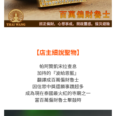
【店主細說聖物】
帕阿贊凱宋拉查息
加持的『波給恩藍』
翻譯成百萬偏財魯士
因信眾中獎還願事蹟超多
成為現在泰國最火紅的寺廟之一
當百萬偏財魯士擊鼓時