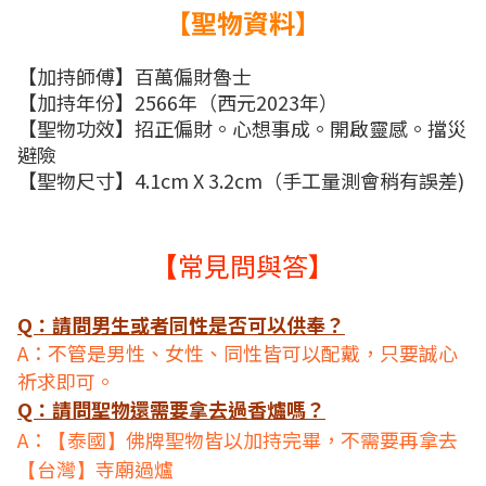
【聖物資料】
【加持師傅】百萬偏財魯士
【加持年份】2566年（西元2023年）
【聖物功效】招正偏財。心想事成。開啟靈感。擋災
避險
【聖物尺寸】4.1cm X 3.2cm（手工量測會稍有誤差)
常見問與答
】
【
Q：請問男生或者同性是否可以供奉？
A：不管是男性、女性、同性皆可以配戴，只要誠心
祈求即可。
Q：請問聖物還需要拿去過香爐嗎？
A：
泰國
佛牌聖物皆以加持完畢，不需要再拿去
【
】
台灣
寺廟過爐
【
】