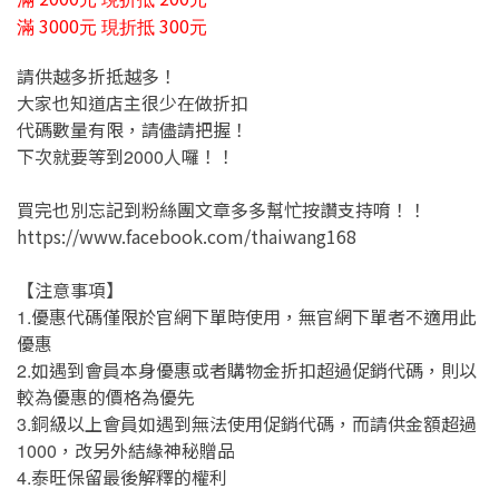
3000
300
滿
元
現折抵
元
請供越多折抵越多！
大家也知道店主很少在做折扣
代碼數量有限，請儘請把握！
下次就要等到
人囉！！
2000
買完也別忘記到粉絲團文章多多幫忙按讚支持唷！！
https://www.facebook.com/thaiwang168
【注意事項】
優惠代碼僅限於官網下單時使用，無官網下單者不適用此
1.
優惠
如遇到會員本身優惠或者購物金折扣超過促銷代碼，則以
2.
較為優惠的價格為優先
銅級以上會員如遇到無法使用促銷代碼，而請供金額超過
3.
，改另外結緣神秘贈品
1000
泰旺保留最後解釋的權利
4.