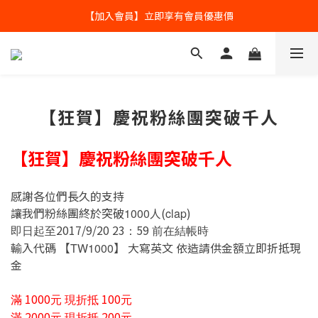
【加入會員】立即享有會員優惠價
全球寄送【免運優惠】台灣請供滿2000NT免運寄送
全球寄送【免運優惠】台灣請供滿2000NT免運寄送
【狂賀】慶祝粉絲團突破千人
【狂賀】慶祝粉絲團突破千人
感謝各位們長久的支持
讓我們粉絲團終於突破
人(
)
1000
clap
2017/9/20 23
59
即日起至
：
前在結帳時
輸入代碼
【
】
大寫英文
依造請供金額立即折抵現
TW1000
金
1000
100
滿
元
現折抵
元
2000
200
滿
元
現折抵
元