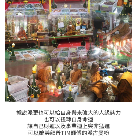
據說派更也可以給自身帶來強大的人緣魅力
也可以扭轉自身命運
讓自己財運以及事業運上突非猛進
可以媲美龍普TIM師傅的派古曼粉