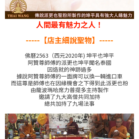
人間最有魅力之人！
-----
【店主細說聖物】
-----
佛曆2563（西元2020年) 坤平也坤平
阿贊尊師傅的派更也坤平聞名泰國
因造就的神跡過多
據說阿贊尊師傅的一面牌可以換一輛進口車
而這尊是師傅也在因緣機會之下得到此派更也粉
由龍波瑪哈席力普提多主持製作
邀請了九大高僧共同加持
總共加持了九場法事