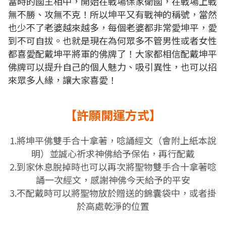
當時的國王相中，開始在戰場保家衛國，在戰場上戰
無不勝、攻無不克！所以坤平又有戰神的稱號，當然
也少不了老婆越來越多，每個老婆都非常愛坤平，愛
到不可自拔。
也就是現在為何眾多不管男性或者女性
都喜愛配戴坤平將軍的佛牌了！大家都相信配戴坤平
佛牌可以提升自己的個人魅力、吸引異性，也可以招
來眾多人緣，讓大家喜愛！
【許願開運方式】
1.將坤平佛雙手合十拿著，唸誦經文（會附上紙本說
明）並誠心祈求神佛給予保佑，再行配戴
2.到家休息脫掉時也可以再次
將聖物雙手合十拿著
唸
誦一次經文，感謝神佛今天給予的平安
3.不配戴時可以將聖物放於贈送的錦囊袋中，或者掛
於高處乾淨的位置