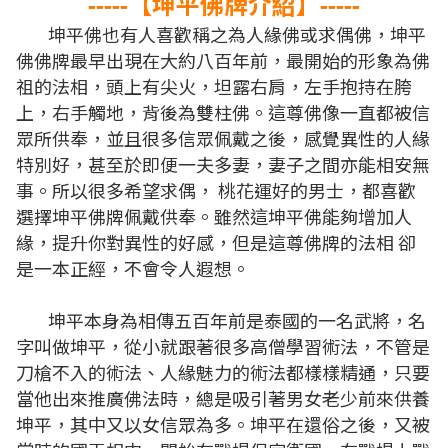
【坤平
佛牌介紹
】
-----
-----
坤平佛
也有人喜歡稱之為人緣佛或求偶佛，坤平
佛佛牌最早出現在大約八百年前，最開始的形象為佛
祖的法相，頭上有尖火，坦露右肩，左手抱持在胯
上，右手觸地，背後為雙柱佛。這尊佛像一直都被信
眾所供奉，並且很多信眾佩戴之後，感覺異性的人緣
特別好，甚至於即便一夫多妻，妻子之間亦能相安無
事。所以很多希望求偶， 桃花運好的男士，都喜歡
選擇坤平佛牌佩戴供奉。雖然這坤平佛能夠增加人
緣，提升你對異性的好感，但是這尊佛牌的法相 卻
是一本正經，不會令人遐想。
坤平本身為
相傳五百年前是泰國的一名武將，名
字叫做坤平，從小就跟著很多高僧學習術法，不管是
刀槍不入的術法、人緣魅力的術法都樣樣精通，只要
當他出來推廣佛法時，總是吸引著男女老少前來供養
坤平，其中又以女信眾為多。
坤平在還俗之後，又被