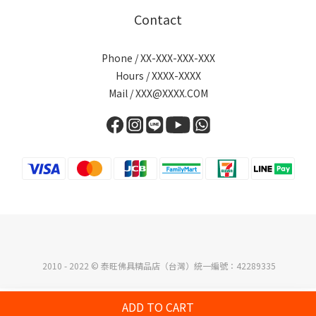
Contact
Phone / XX-XXX-XXX-XXX
Hours / XXXX-XXXX
Mail / XXX@XXXX.COM
2010 - 2022 © 泰旺佛具精品店（台灣）統一編號：42289335
ADD TO CART