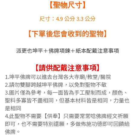
【聖物尺寸】
尺寸：4.9 公分 3.3 公分
【下單後您會收到的聖物】
派更也坤平＋佛牌項鍊＋紙本配戴注意事項
【請供配戴注意事項】
1.坤平佛牌
可以進去台灣各大寺廟/教堂/醫院
2.
請勿雙腳跨越坤平佛牌，以免對聖物不敬
3.
圖片僅為參考，每一面皆為手工壓制而成，顏色、
聖料多寡皆不盡相同，但基本材料皆是相同，力量也
是相同
4.
此聖物不需要
【
供奉】只需要常常唸佛牌經文祈願
即可，也不需要特別還願，多做佈施功德即可回饋給
佛牌。