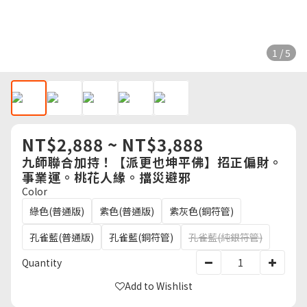
1 / 5
NT$2,888 ~ NT$3,888
九師聯合加持！【派更也坤平佛】招正偏財。
事業運。桃花人緣。擋災避邪
Color
綠色(普通版)
紫色(普通版)
紫灰色(銅符管)
孔雀藍(普通版)
孔雀藍(銅符管)
孔雀藍(純銀符管)
Quantity
Add to Wishlist