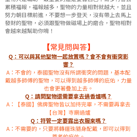
累積福報，福報越多，聖物的力量相對就越大，並且
努力朝目標前進，不要想一步登天，沒有帶上去馬上
發財的聖物，必須跟聖物做磁場上的磨合，聖物相對
會越來越幫助你唷！
常見問與答
【
】
Q：可以與其他聖物一起放置嗎？會不會有衝突影
響？
A：不會的，泰國聖物沒有所謂衝突的問題，基本配
戴越多師傅的聖物，可以得到越多師傅的庇佑，力量
也會更著疊加上去。
Q：請問聖物還需要拿去過香爐嗎？
A：
泰國
佛牌聖物皆以加持完畢，不需要再拿去
【
】
台灣
寺廟過爐
【
】
Q：符管一定要露出衣服來嗎？
A：不需要的，只要將轉運珠隨身配戴，即可以得到
尊者的庇佑。