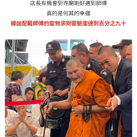
店長有機會到寺廟剛好遇到師傅
真的是何其的幸運
據說配戴師傅的聖物求財靈驗度達到百分之九十