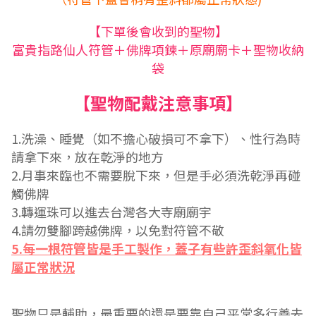
【下單後會收到的聖物】
富貴指路仙人符管＋佛牌項鍊＋原廟廟卡＋聖物收納
袋
【聖物配戴注意事項】
1.
洗澡、睡覺（如不擔心破損可不拿下）、性行為時
請拿下來，放在乾淨的地方
2.
月事來臨也不需要脫下來，但是手必須洗乾淨再碰
觸佛牌
3.轉運珠
可以進去台灣各大寺廟廟宇
4.
請勿雙腳跨越佛牌，以免對符管不敬
5.每一根符管皆是手工製作，蓋子有些許歪斜氧化皆
屬正常狀況
聖物只是輔助，最重要的還是要靠自己平常多行善去