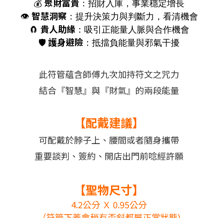
聚財富貴
💰
：招財入庫，事業穩定增長
智慧洞察
👁
：提升決策力與判斷力，看清機會
貴人助緣
🧲
：吸引正能量人脈與合作機會
護身避險
🛡
：抵擋負能量與邪氣干擾
此符管蘊含師傅九次加持符文之咒力
結合『智慧』與『財氣』的兩段能量
【
配戴建議
】
可配戴於脖子上、腰間或者隨身攜帶
重要談判、簽約、開店出門前唸經許願
【聖物尺寸】
4.2公分 Ｘ 0.95公分
（符管下蓋會稍有歪斜都屬正常狀態)