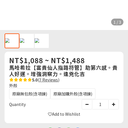
1 / 3
NT$1,088 ~ NT$1,488
馬哈希拉【富貴仙人指路符管】助第六感。貴
人好運。增強洞察力。逢兇化吉
5.0
(
7 Reviews
)
外殼
原廟無包殼(含項鍊)
原廟加購外殼(含項鍊)
Quantity
Add to Wishlist