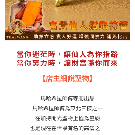
當你迷茫時，讓仙人為你指路
當你努力時，讓財富隨你而來
【店主細說聖物】
馬哈希拉師傅寺廟出品
馬哈希拉師傅為東北三傑之一
在加持開光聖物上極為靈驗
也是現在在世最有名的高僧之一