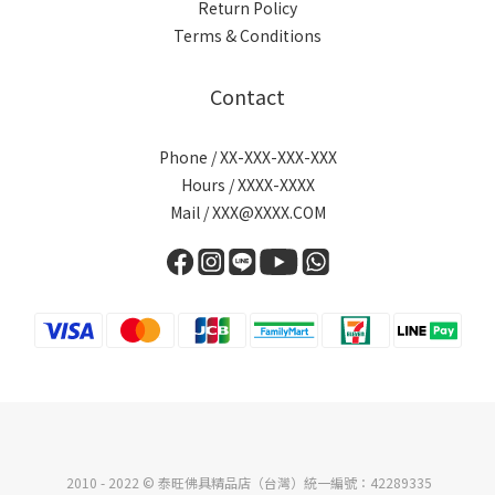
Return Policy
Terms & Conditions
Contact
Phone / XX-XXX-XXX-XXX
Hours / XXXX-XXXX
Mail / XXX@XXXX.COM
2010 - 2022 © 泰旺佛具精品店（台灣）統一編號：42289335