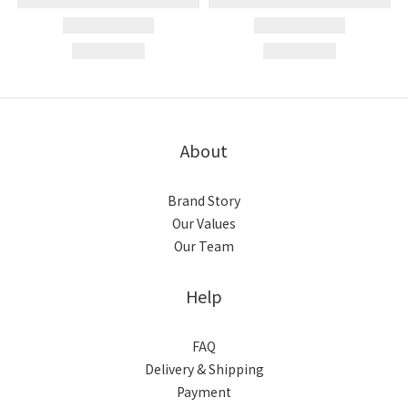
About
Brand Story
Our Values
Our Team
Help
FAQ
Delivery & Shipping
Payment