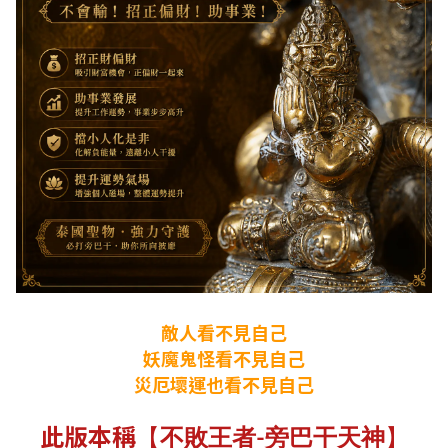
敵人看不見自己
妖魔鬼怪看不見自己
災厄壞運也看不見自己
此版本稱
【
】
不敗王者-旁巴干天神