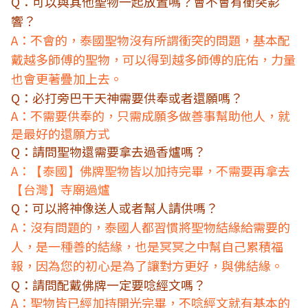
Q：可以與其他聖物一起放置嗎？會不會有衝突影
響？
A：不會的，泰國聖物沒有所謂衝突的問題，基本配
戴越多師傅的聖物，可以得到越多師傅的庇佑，力量
也會更著疊加上去。
Q：必打旁巴干天神需要供奉或者還願嗎？
A：不需要供奉的，只需成願多做善事幫助他人，就
是最好的還願方式
Q：請問聖物還需要拿去過香爐嗎？
A：
泰國
佛牌聖物皆以加持完畢，不需要再拿去
【
】
台灣
寺廟過爐
【
】
Q：可以將神像送人或者幫人請供嗎？
A：沒有問題的，泰國人都習慣將聖物結緣給需要的
人，是一種善的結緣，也是冥冥之中幫自己累積福
報，因為您的初心是為了讓對方更好，與佛結緣。
Q：請問配戴佛牌一定要唸經文嗎？
A：聖物皆已經加持開光完畢，不唸經文就有基本的