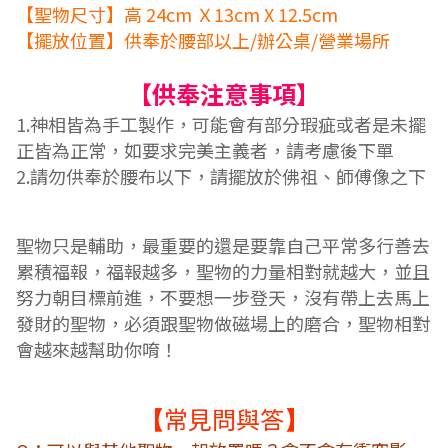
【聖物尺寸】高 24cm Ｘ13cm X 12.5cm
【擺放位置】供奉於腰部以上/辦公桌/營業場所
【供奉
注意事項
】
1.神相皆為手工製作，可能會有部分瑕疵或者是未擺
正皆為正常，如要求完美主義者，請考慮後下單
2.
請勿供奉於腰布以下，請擺放於佛祖、師傅像之下
聖物只是輔助，最重要的還是要靠自己平常多行善去
累積福報，福報越多，聖物的力量相對就越大，並且
努力朝目標前進，不要想一步登天，沒有帶上去馬上
發財的聖物，必須跟聖物做磁場上的磨合，聖物相對
會越來越幫助你唷！
常見問與答
【
】