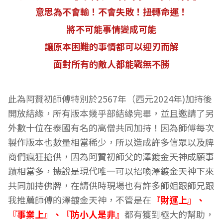
意思為不會輸！不會失敗！扭轉命運！
將不可能事情變成可能
讓原本困難的事情都可以迎刃而解
面對所有的敵人都能戰無不勝
此為阿贊初師傅特別於2567年（西元2024年)加持後
開放結緣，所有版本幾乎
部結緣完畢，並且邀請了另
外數十位在泰國有名的高僧共同加持！因為師傅每次
製作版本也數量相當稀少，
所以造成許多信眾以及牌
商們瘋狂搶供，因為阿贊初師父的澤鍍金天神成願事
蹟相當多，據說是現代唯一可以招喚澤鍍金天神下來
共同加持佛牌，在請供時現場也有許多師姐跟師兄跟
我推薦師傅的澤鍍金天神，不管是在
『財運上』、
『事業上』、『防小人是非』
都有獲到極大的幫助，