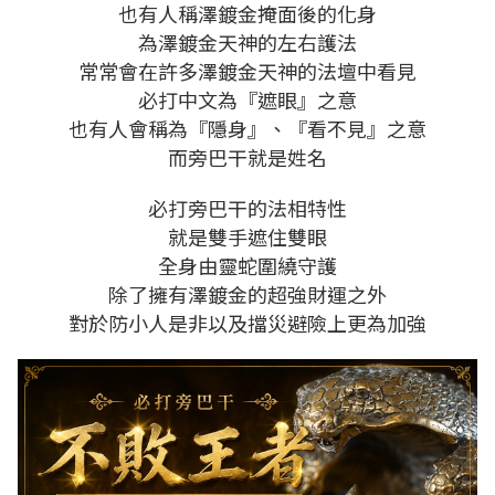
也有人稱澤鍍金掩面後的化身
為澤鍍金天神的左右護法
常常會在許多澤鍍金天神的法壇中看見
必打中文為『遮眼』之意
也有人會稱為『隱身』、『看不見』之意
而旁巴干就是姓名
必打旁巴干的法相特性
就是雙手遮住雙眼
全身由靈蛇圍繞守護
除了擁有澤鍍金的超強財運之外
對於防小人是非以及擋災避險上更為加強