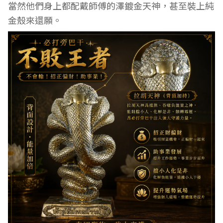
當然他們身上都配戴師傅的澤鍍金天神，甚至裝上純
金殼來還願。